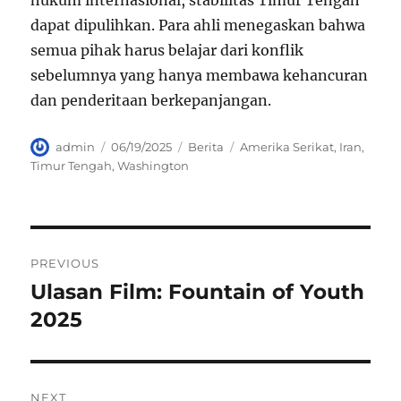
hukum internasional, stabilitas Timur Tengah
dapat dipulihkan. Para ahli menegaskan bahwa
semua pihak harus belajar dari konflik
sebelumnya yang hanya membawa kehancuran
dan penderitaan berkepanjangan.
Author
Posted
Categories
Tags
admin
06/19/2025
Berita
Amerika Serikat
,
Iran
,
on
Timur Tengah
,
Washington
Navigasi
PREVIOUS
pos
Ulasan Film: Fountain of Youth
Previous
post:
2025
NEXT