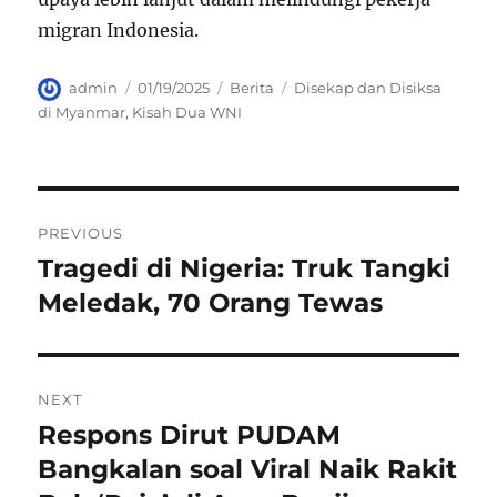
migran Indonesia.
Author
Posted
Categories
Tags
admin
01/19/2025
Berita
Disekap dan Disiksa
on
di Myanmar
,
Kisah Dua WNI
Navigasi
PREVIOUS
pos
Tragedi di Nigeria: Truk Tangki
Previous
post:
Meledak, 70 Orang Tewas
NEXT
Respons Dirut PUDAM
Next
post:
Bangkalan soal Viral Naik Rakit