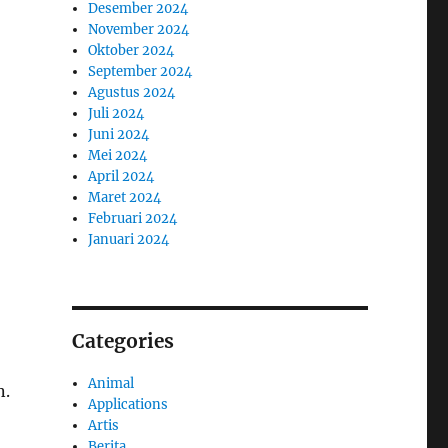
Desember 2024
November 2024
Oktober 2024
September 2024
Agustus 2024
Juli 2024
Juni 2024
Mei 2024
April 2024
Maret 2024
Februari 2024
Januari 2024
Categories
Animal
n.
Applications
Artis
Berita