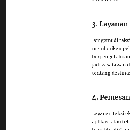
3.
Layanan 
Pengemudi taksi
memberikan pel
berpengetahuan 
jadi wisatawan
tentang destinas
4.
Pemesan
Layanan taksi e
aplikasi atau t
baru tiba di Ca