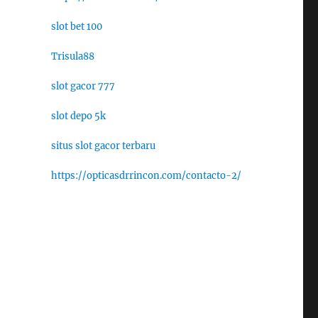
slot bet 100
Trisula88
slot gacor 777
slot depo 5k
situs slot gacor terbaru
https://opticasdrrincon.com/contacto-2/