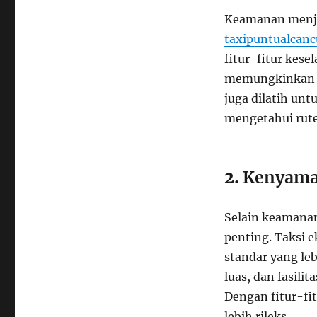
Keamanan menjad
taxipuntualcan
fitur-fitur kese
memungkinkan k
juga dilatih u
mengetahui rute
2.
Kenyam
Selain keamanan
penting. Taksi 
standar yang leb
luas, dan fasili
Dengan fitur-fi
lebih rileks.