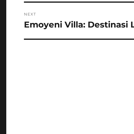
NEXT
Emoyeni Villa: Destinasi 
Next
post: