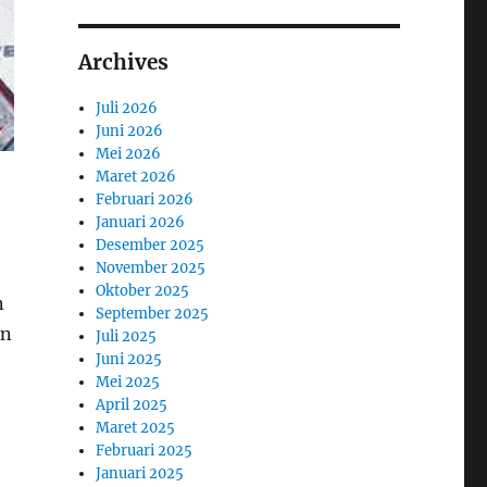
Archives
Juli 2026
Juni 2026
Mei 2026
Maret 2026
Februari 2026
Januari 2026
Desember 2025
November 2025
Oktober 2025
n
September 2025
an
Juli 2025
Juni 2025
Mei 2025
April 2025
Maret 2025
Februari 2025
Januari 2025