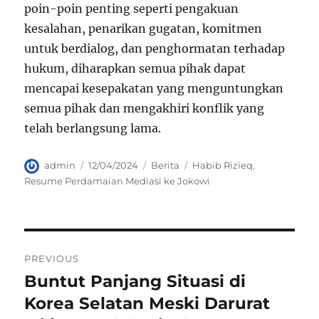
poin-poin penting seperti pengakuan
kesalahan, penarikan gugatan, komitmen
untuk berdialog, dan penghormatan terhadap
hukum, diharapkan semua pihak dapat
mencapai kesepakatan yang menguntungkan
semua pihak dan mengakhiri konflik yang
telah berlangsung lama.
Author
Posted
Categories
Tags
admin
12/04/2024
Berita
Habib Rizieq
,
on
Resume Perdamaian Mediasi ke Jokowi
Navigasi
PREVIOUS
pos
Buntut Panjang Situasi di
Previous
post:
Korea Selatan Meski Darurat