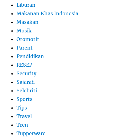
Liburan
Makanan Khas Indonesia
Masakan
Musik
Otomotif
Parent
Pendidikan
RESEP
Security
Sejarah
Selebriti
Sports
Tips
Travel
Tren
Tupperware