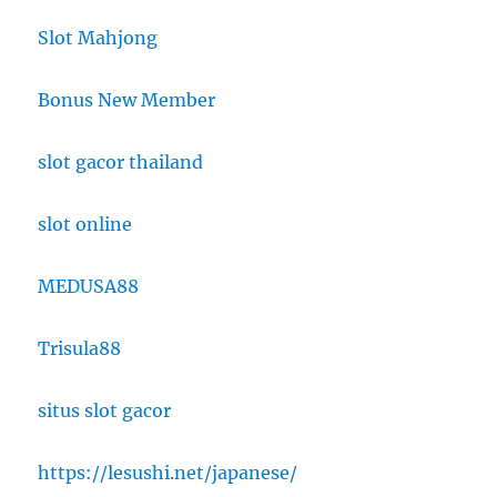
Slot Mahjong
Bonus New Member
slot gacor thailand
slot online
MEDUSA88
Trisula88
situs slot gacor
https://lesushi.net/japanese/