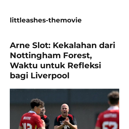
littleashes-themovie
Arne Slot: Kekalahan dari
Nottingham Forest,
Waktu untuk Refleksi
bagi Liverpool