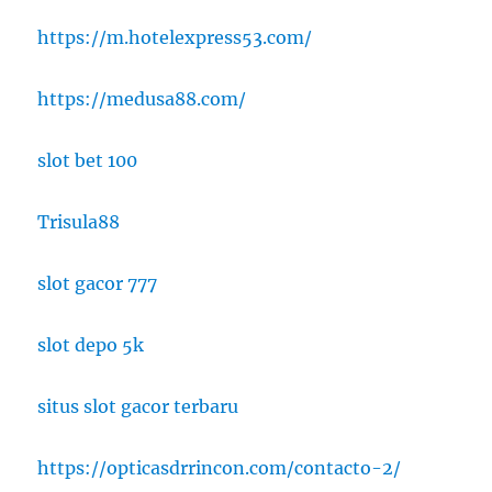
https://m.hotelexpress53.com/
https://medusa88.com/
slot bet 100
Trisula88
slot gacor 777
slot depo 5k
situs slot gacor terbaru
https://opticasdrrincon.com/contacto-2/