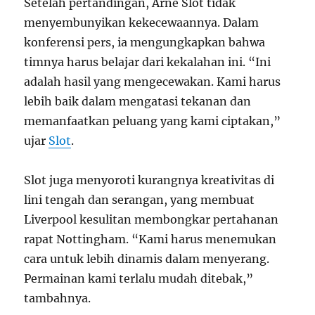
Setelah pertandingan, Arne Slot tidak
menyembunyikan kekecewaannya. Dalam
konferensi pers, ia mengungkapkan bahwa
timnya harus belajar dari kekalahan ini. “Ini
adalah hasil yang mengecewakan. Kami harus
lebih baik dalam mengatasi tekanan dan
memanfaatkan peluang yang kami ciptakan,”
ujar
Slot
.
Slot juga menyoroti kurangnya kreativitas di
lini tengah dan serangan, yang membuat
Liverpool kesulitan membongkar pertahanan
rapat Nottingham. “Kami harus menemukan
cara untuk lebih dinamis dalam menyerang.
Permainan kami terlalu mudah ditebak,”
tambahnya.