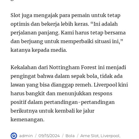
Slot juga mengajak para pemain untuk tetap
optimis dan bekerja lebih keras. “Ini adalah
perjalanan panjang. Kami harus tetap bersama
dan berjuang untuk memperbaiki situasi ini,”
katanya kepada media.
Kekalahan dari Nottingham Forest ini menjadi
pengingat bahwa dalam sepak bola, tidak ada
lawan yang bisa dianggap remeh. Liverpool kini
harus bangkit dan menunjukkan respons
positif dalam pertandingan-pertandingan
berikutnya untuk kembali ke jalur
kemenangan.
Author
Posted
Categories
Tags
admin
09/15/2024
Bola
Arne Slot
,
Liverpool
,