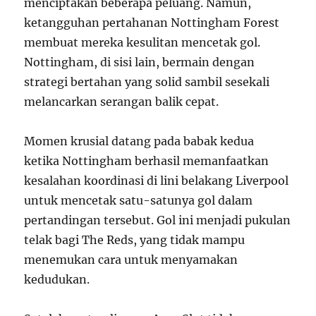
menciptakan beberapa peluang. Namun,
ketangguhan pertahanan Nottingham Forest
membuat mereka kesulitan mencetak gol.
Nottingham, di sisi lain, bermain dengan
strategi bertahan yang solid sambil sesekali
melancarkan serangan balik cepat.
Momen krusial datang pada babak kedua
ketika Nottingham berhasil memanfaatkan
kesalahan koordinasi di lini belakang Liverpool
untuk mencetak satu-satunya gol dalam
pertandingan tersebut. Gol ini menjadi pukulan
telak bagi The Reds, yang tidak mampu
menemukan cara untuk menyamakan
kedudukan.