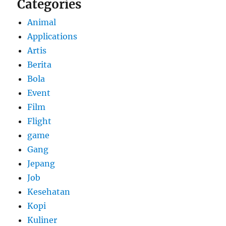
Categories
Animal
Applications
Artis
Berita
Bola
Event
Film
Flight
game
Gang
Jepang
Job
Kesehatan
Kopi
Kuliner