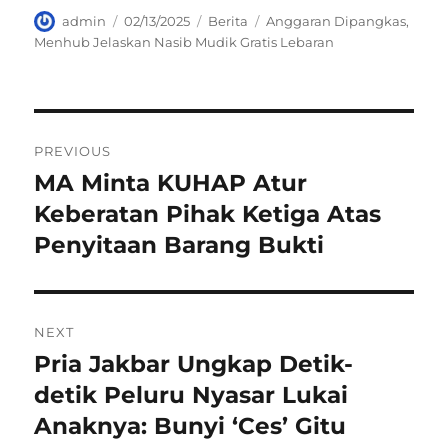
Author
Posted
Categories
Tags
admin
02/13/2025
Berita
Anggaran Dipangkas
,
on
Menhub Jelaskan Nasib Mudik Gratis Lebaran
Navigasi
PREVIOUS
pos
MA Minta KUHAP Atur
Previous
post:
Keberatan Pihak Ketiga Atas
Penyitaan Barang Bukti
NEXT
Pria Jakbar Ungkap Detik-
Next
post:
detik Peluru Nyasar Lukai
Anaknya: Bunyi ‘Ces’ Gitu