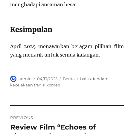
menghadapi ancaman besar.
Kesimpulan
April 2025 menawarkan beragam pilihan film
yang menarik untuk semua kalangan.
Author
Posted
Categories
Tags
admin
04/17/2025
Berita
balas dendam
,
on
kecelakaan tragis
,
komedi
Navigasi
PREVIOUS
pos
Review Film “Echoes of
Previous