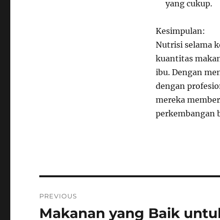
yang cukup.
Kesimpulan:
Nutrisi selama 
kuantitas maka
ibu. Dengan men
dengan profesio
mereka memberi
perkembangan b
Navigasi
PREVIOUS
pos
Makanan yang Baik untu
Previous