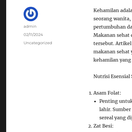
Kehamilan adala
seorang wanita
Author
admin
pertumbuhan da
Posted
02/11/2024
Makanan sehat 
on
Categories
Uncategorized
tersebut. Artike
makanan sehat 
kehamilan yang 
Nutrisi Esensia
Asam Folat:
Penting untu
lahir. Sumber
sereal yang d
Zat Besi: