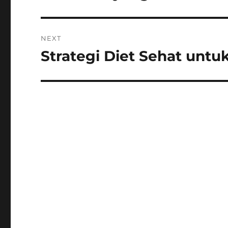
post:
NEXT
Strategi Diet Sehat untu
Next
post: