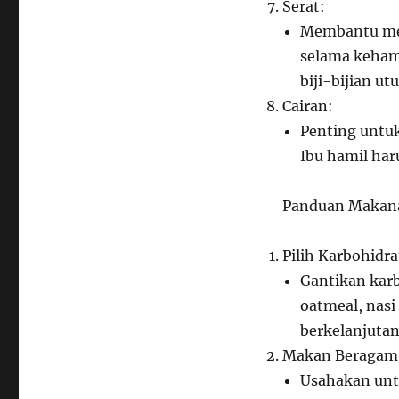
Serat:
Membantu me
selama keham
biji-bijian ut
Cairan:
Penting untu
Ibu hamil har
Panduan Makana
Pilih Karbohidr
Gantikan karb
oatmeal, nasi
berkelanjutan
Makan Beragam 
Usahakan unt