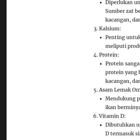
Diperlukan u
Sumber zat be
kacangan, dan
Kalsium:
Penting untuk
meliputi prod
Protein:
Protein sang
protein yang 
kacangan, dan 
Asam Lemak Om
Mendukung pe
ikan berminya
Vitamin D:
Dibutuhkan u
D termasuk si