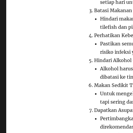
setiap hari u
Batasi Makanan
Hindari makan
tilefish dan p
Perhatikan Keb
Pastikan sem
risiko infeks
Hindari Alkohol 
Alkohol harus
dibatasi ke t
Makan Sedikit T
Untuk mengel
tapi sering da
Dapatkan Asupan
Pertimbangka
direkomendas