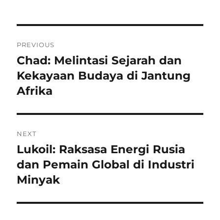
on
Navigasi
PREVIOUS
pos
Chad: Melintasi Sejarah dan
Previous
post:
Kekayaan Budaya di Jantung
Afrika
NEXT
Lukoil: Raksasa Energi Rusia
Next
post:
dan Pemain Global di Industri
Minyak