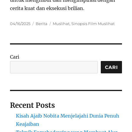
untuk menghibur dan menginspirasi dengan
cerita kuat dan eksekusi brilian.
Posted
Categories
Tags
04/16/2025
Berita
Muslihat
,
Sinopsis Film Muslihat
on
Cari
CARI
Recent Posts
Kisah Ajaib Nobita Menjelajahi Dunia Penuh
Keajaiban