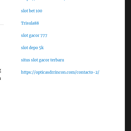
slot bet 100
Trisula88
slot gacor 777
slot depo 5k
situs slot gacor terbaru
g
https://opticasdrrincon.com/contacto-2/
h