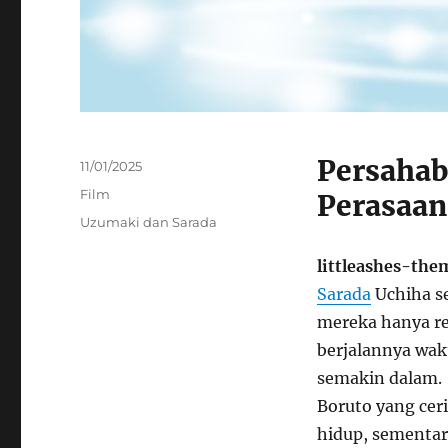
Persahab
Posted
11/01/2025
on
Categories
Film
Perasaan
Tags
Uzumaki dan Sarada
littleashes-th
Sarada
Uchiha se
mereka hanya re
berjalannya wa
semakin dalam.
Boruto yang cer
hidup, sementar